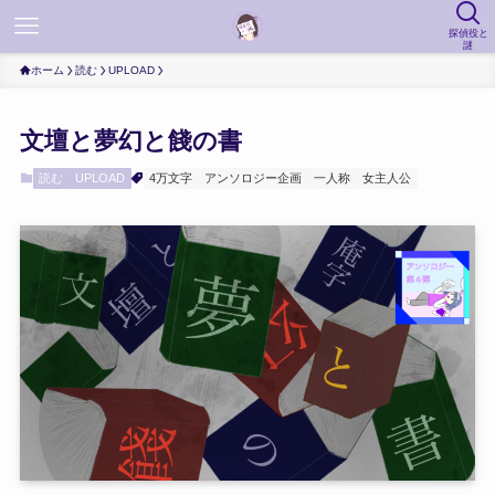
探偵役と
謎
ホーム
読む
UPLOAD
文壇と夢幻と餞の書
読む
UPLOAD
4万文字
アンソロジー企画
一人称
女主人公