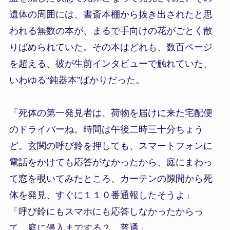
遺体の周囲には、書斎本棚から抜き出されたと思
われる無数の本が、まるで手向けの花がごとく散
りばめられていた。その本はどれも、数百ページ
を超える、彼が生前インタビューで触れていた、
いわゆる“鈍器本”ばかりだった。
「死体の第一発見者は、荷物を届けに来た宅配便
のドライバーね。時間は午後二時三十分ちょう
ど。玄関の呼び鈴を押しても、スマートフォンに
電話をかけても応答がなかったから、庭にまわっ
て窓を覗いてみたところ、カーテンの隙間から死
体を発見、すぐに１１０番通報したそうよ」
「呼び鈴にもスマホにも応答しなかったからっ
て、庭に侵入までする？ 普通」