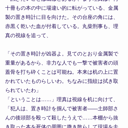
十冊もの本の中に場違い的に転がっている、金属
製の置き時計に目を向けた。その台座の角には、
赤黒く乾いた血が付着している。丸柴刑事も、理
真の視線を追って、
「その置き時計が凶器よ。見てのとおり金属製で
重量があるから、非力な人でも一撃で被害者の頭
蓋骨を打ち砕くことは可能ね。本来は机の上に置
かれていたものらしいわ。ちなみに指紋は拭き取
られていたわ」
「ということは……」理真は視線を机に向けて、
「犯人は、置き時計を掴んで被害者――土師部さ
んの後頭部を殴って殺したうえで……本棚から抜
き取った本を死体の周囲に撒き散らして現場を去